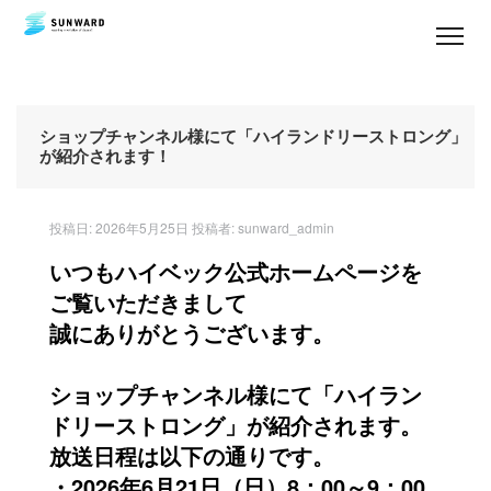
私
た
ち
ショップチャンネル様にて「ハイランドリーストロング」
の
が紹介されます！
想
い
投稿日:
2026年5月25日
投稿者:
sunward_admin
事
いつもハイベック公式ホームページを
業
案
ご覧いただきまして
内
誠にありがとうございます。
ご
ショップチャンネル様にて「ハイラン
あ
い
ドリーストロング」が紹介されます。
さ
放送日程は以下の通りです。
つ
・2026年6月21日（日）8：00～9：00