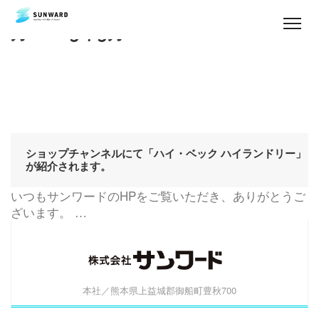
月:
2015年5月
私
た
ち
の
想
い
ショップチャンネルにて「ハイ・ベック ハイランドリー」
事
が紹介されます。
業
案
いつもサンワードのHPをご覧いただき、ありがとうご
内
ざいます。 …
ご
あ
い
さ
本社／熊本県上益城郡御船町豊秋700
つ