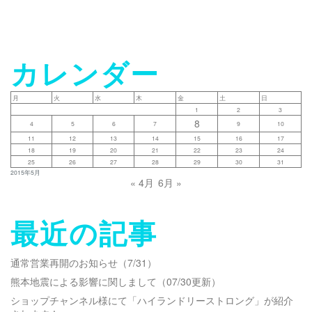
会
社
概
要
カレンダー
沿
月
火
水
木
金
土
日
革
1
2
3
8
4
5
6
7
9
10
11
12
13
14
15
16
17
ブ
18
19
20
21
22
23
24
ロ
25
26
27
28
29
30
31
グ
2015年5月
« 4月
6月 »
お
問
最近の記事
い
合
通常営業再開のお知らせ（7/31）
わ
熊本地震による影響に関しまして（07/30更新）
せ
ショップチャンネル様にて「ハイランドリーストロング」が紹介