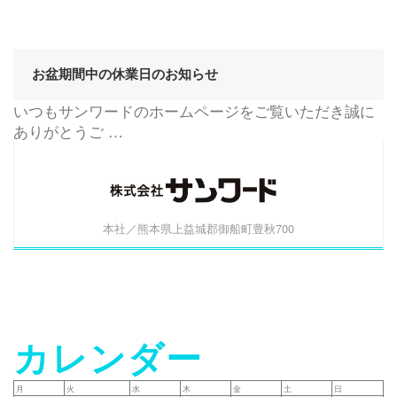
会
社
概
お盆期間中の休業日のお知らせ
要
いつもサンワードのホームページをご覧いただき誠に
沿
ありがとうご …
革
ブ
ロ
グ
本社／熊本県上益城郡御船町豊秋700
お
問
い
合
わ
カレンダー
せ
月
火
水
木
金
土
日