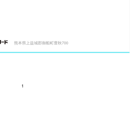
熊本県上益城郡御船町豊秋700
1